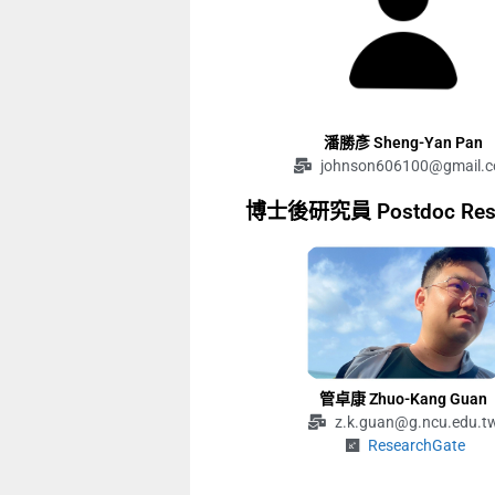
潘勝彥 Sheng-Yan Pan
johnson606100@gmail.
博士後研究員 Postdoc Rese
管卓康 Zhuo-Kang Guan
z.k.guan@g.ncu.edu.t
ResearchGate