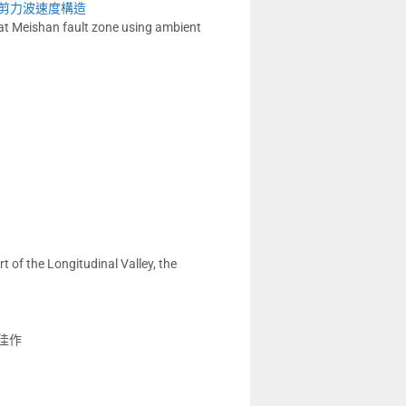
剪力波速度構造
 at Meishan fault zone using ambient
t of the Longitudinal Valley, the
佳作