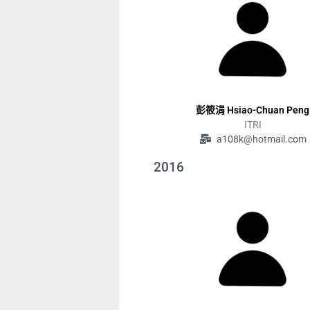
彭筱涓 Hsiao-Chuan Peng
ITRI
a108k@hotmail.com
2016