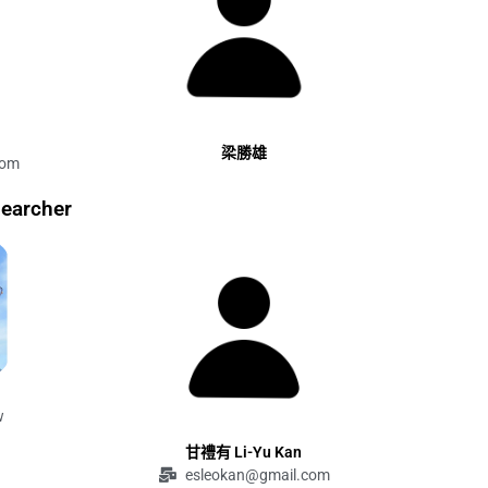
梁勝雄
com
archer
w
甘禮有 Li-Yu Kan
esleokan@gmail.com