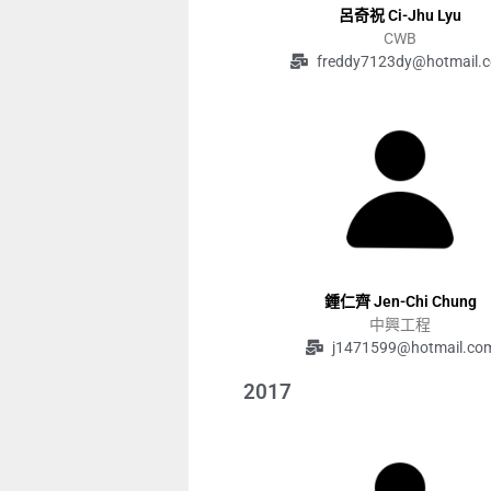
呂奇祝 Ci-Jhu Lyu
CWB
freddy7123dy@hotmail.
鍾仁齊 Jen-Chi Chung
中興工程
j1471599@hotmail.co
2017