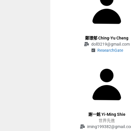
鄭璟郁 Ching-Yu Cheng
doll3219@gmail.com
ResearchGate
謝一銘 Yi-Ming Shie
世界先進
iming199382@gmail.c