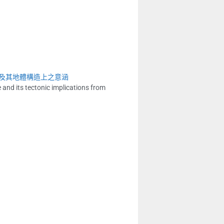
及其地體構造上之意涵
 and its tectonic implications from