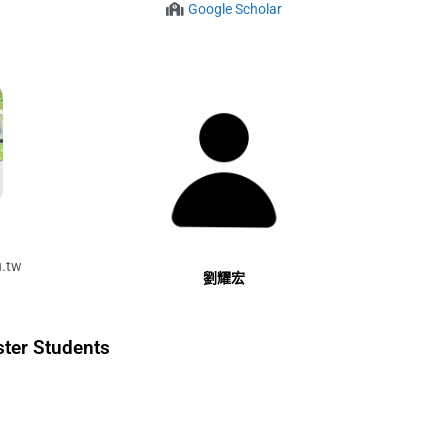
Google Scholar
u.tw
劉耀宏
er Students